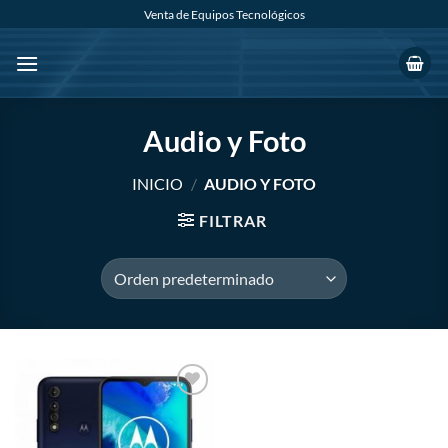
Saltar
Venta de Equipos Tecnológicos
al
contenido
Audio y Foto
INICIO
/
AUDIO Y FOTO
FILTRAR
Añadir
a la
lista de