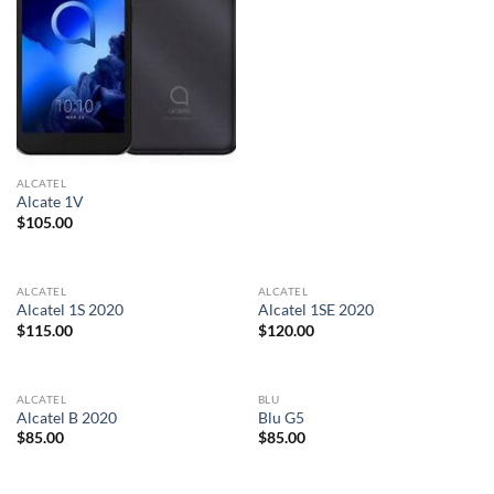
deseos
deseos
ALCATEL
Alcate 1V
$
105.00
ALCATEL
ALCATEL
Alcatel 1S 2020
Alcatel 1SE 2020
Añadir
Añadir
$
115.00
$
120.00
a la
a la
lista de
lista de
deseos
deseos
ALCATEL
BLU
Alcatel B 2020
Blu G5
Añadir
Añadir
$
85.00
$
85.00
a la
a la
lista de
lista de
deseos
deseos