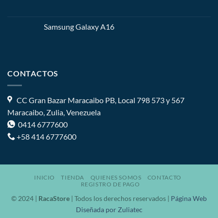
Samsung Galaxy A16
CONTACTOS
CC Gran Bazar Maracaibo PB, Local 798 573 y 567
Maracaibo, Zulia, Venezuela
0414 6777600
+58 414 6777600
INICIO
TIENDA
QUIENES SOMOS
CONTACTO
REGISTRO DE PAGO
© 2024 |
RacaStore
| Todos los derechos reservados |
Página Web
Diseñada por Zuliatec