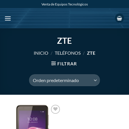
Saltar
Venta de Equipos Tecnológicos
al
contenido
ZTE
INICIO
/
TELÉFONOS
/
ZTE
FILTRAR
Añadir
a la
lista de