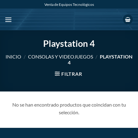
Saltar
Venta de Equipos Tecnológicos
al
contenido
Playstation 4
INICIO
/
CONSOLAS Y VIDEOJUEGOS
/
PLAYSTATION
4
FILTRAR
No se han encontrado productos que coincidan con tu
selección.