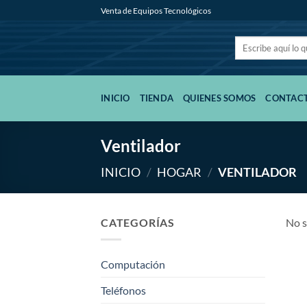
Saltar
Venta de Equipos Tecnológicos
al
contenido
Buscar
por:
INICIO
TIENDA
QUIENES SOMOS
CONTAC
Ventilador
INICIO
/
HOGAR
/
VENTILADOR
CATEGORÍAS
No s
Computación
Teléfonos