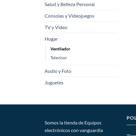
Salud y Belleza Personal
Consolas y Videojuegos
TV y Video
Hogar
Ventilador
Televisor
Audio y Foto
Juguetes
POL
Somos la tienda de Equipos
electrónicos con vanguardia
Térm