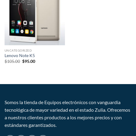
deseos
UNCATEGORIZED
Lenovo Note K5
$
105.00
$
95.00
Somos la tienda de Equipos electrónicos con vanguardia
tecnológica de mayor variedad en el estado Zulia. Ofrecemos
a nuestros clientes productos a los mejores precios y con
estándares garantizados.