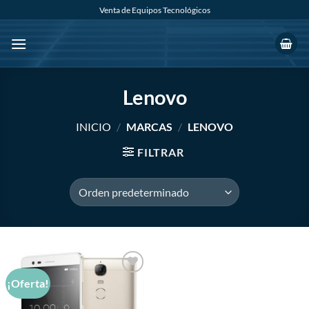
Saltar
Venta de Equipos Tecnológicos
al
contenido
Lenovo
INICIO
/
MARCAS
/
LENOVO
FILTRAR
¡Oferta!
Añadir
a la
lista de